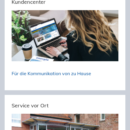
Kundencenter
e
h
n
e
n
n
a
c
h
:
Für die Kommunikation von zu Hause
Service vor Ort