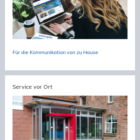
a
c
h
:
Für die Kommunikation von zu Hause
Service vor Ort