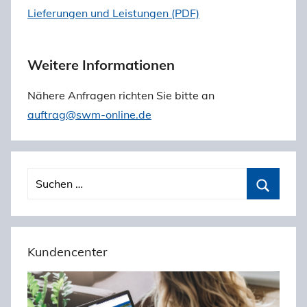
Lieferungen und Leistungen (PDF)
Weitere Informationen
Nähere Anfragen richten Sie bitte an
auftrag@swm-online.de
S
u
S
c
u
h
c
Kundencenter
e
h
n
e
n
n