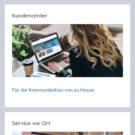
u
h
c
Kundencenter
e
h
n
e
n
n
a
c
h
:
Für die Kommunikation von zu Hause
Service vor Ort