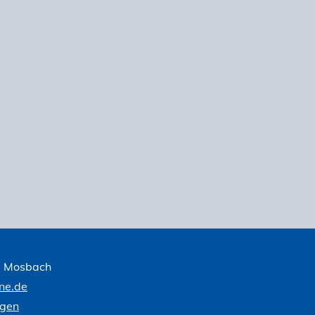
1 Mosbach
ne.de
ngen