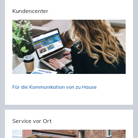
h
c
Kundencenter
e
h
n
e
n
n
a
c
h
:
Für die Kommunikation von zu Hause
Service vor Ort