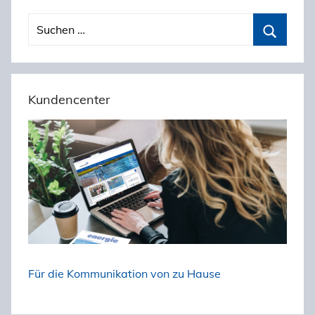
S
u
S
c
u
h
c
Kundencenter
e
h
n
e
n
n
a
c
h
:
Für die Kommunikation von zu Hause