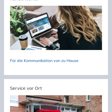
h
n
e
n
n
a
c
h
:
Für die Kommunikation von zu Hause
Service vor Ort