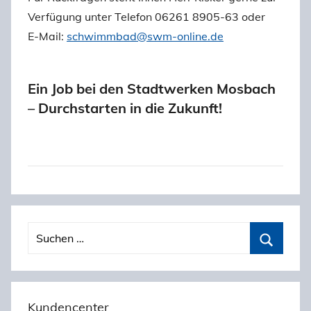
Verfügung unter Telefon 06261 8905-63 oder
E-Mail:
schwimmbad@swm-online.de
Ein Job bei den Stadtwerken Mosbach
– Durchstarten in die Zukunft!
Beitragsnavigation
S
u
S
c
u
h
c
Kundencenter
e