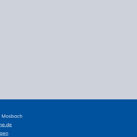
1 Mosbach
ne.de
ngen