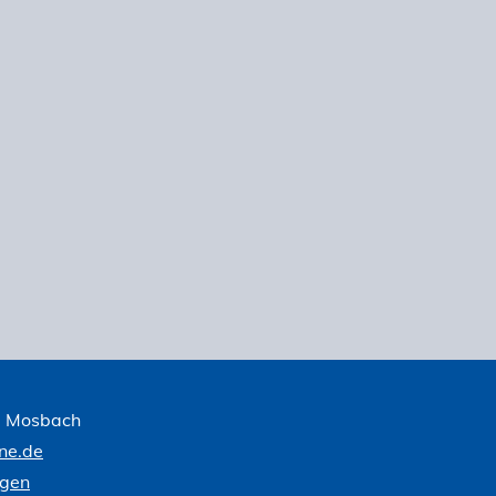
1 Mosbach
ne.de
ngen