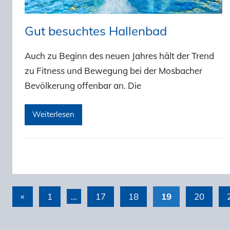
Gut besuchtes Hallenbad
Auch zu Beginn des neuen Jahres hält der Trend
zu Fitness und Bewegung bei der Mosbacher
Bevölkerung offenbar an. Die
Weiterlesen
«
Vorherige
1
…
17
18
19
20
Seitennummerierung
Beiträge
der