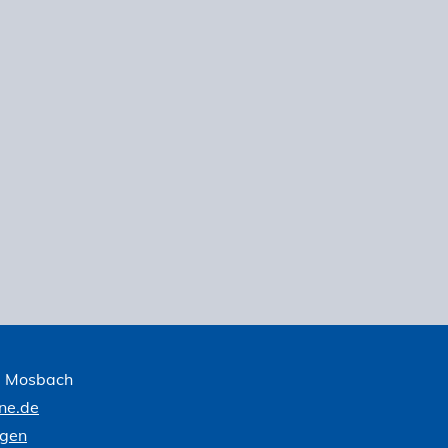
1 Mosbach
ne.de
ngen