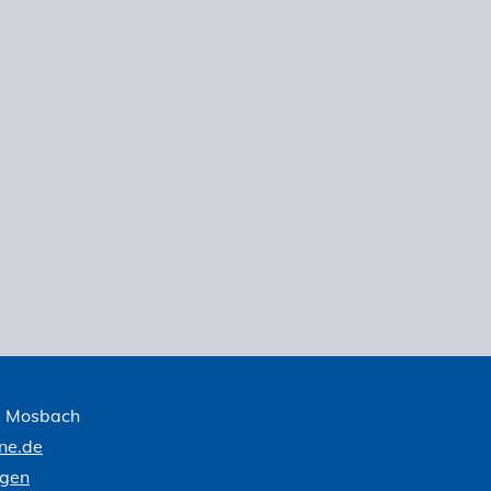
1 Mosbach
ne.de
ngen