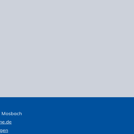
1 Mosbach
ne.de
ngen