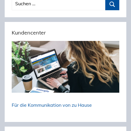
Beitragsnavigation
S
u
S
c
u
h
c
Kundencenter
e
h
n
e
n
n
a
c
h
:
Für die Kommunikation von zu Hause