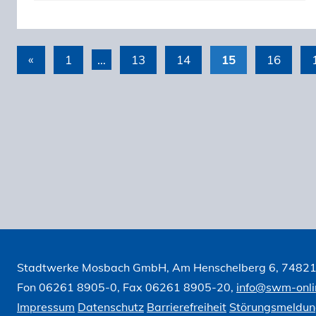
«
Vorherige
1
…
13
14
15
16
Seitennummerierung
Beiträge
der
Beiträge
Stadtwerke Mosbach GmbH, Am Henschelberg 6, 7482
Fon 06261 8905-0, Fax 06261 8905-20,
info@swm-onli
Impressum
Datenschutz
Barrierefreiheit
Störungsmeldu