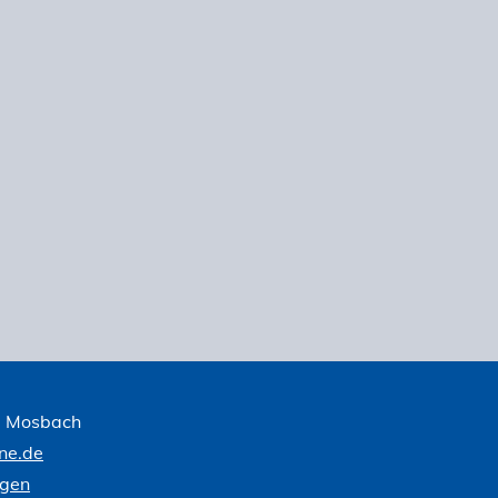
1 Mosbach
ne.de
ngen