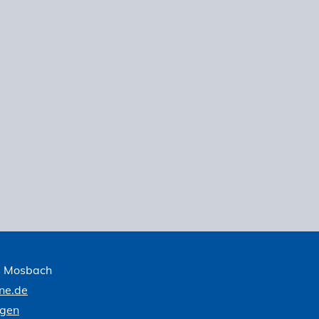
1 Mosbach
ne.de
ngen